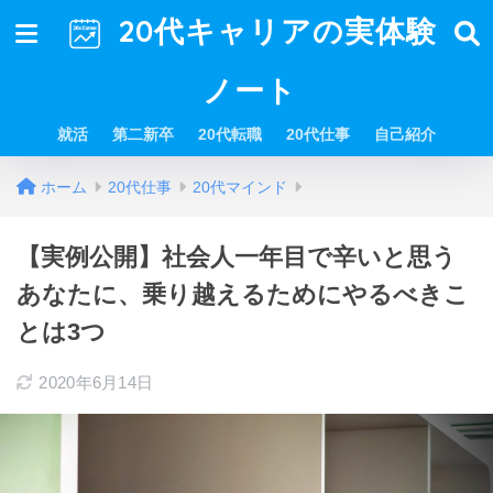
20代キャリアの実体験
ノート
就活
第二新卒
20代転職
20代仕事
自己紹介
ホーム
20代仕事
20代マインド
【実例公開】社会人一年目で辛いと思う
あなたに、乗り越えるためにやるべきこ
とは3つ
2020年6月14日