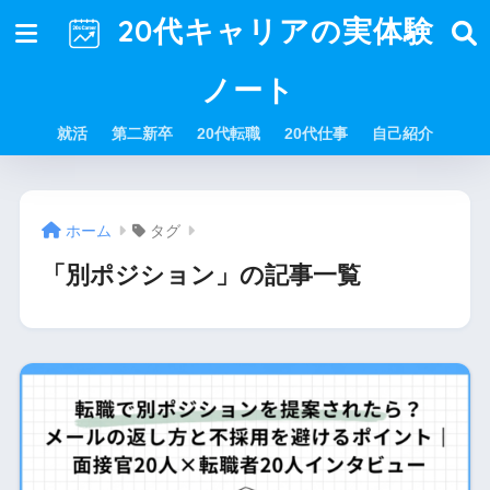
20代キャリアの実体験
ノート
就活
第二新卒
20代転職
20代仕事
自己紹介
ホーム
タグ
「別ポジション」の記事一覧